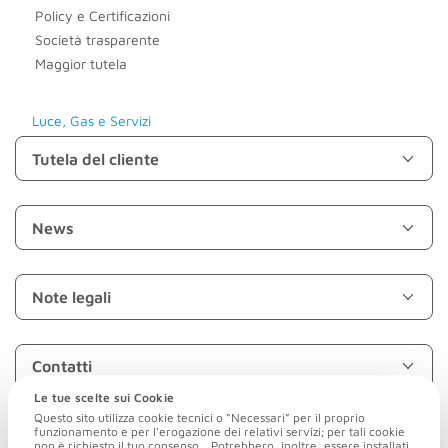
Policy e Certificazioni
Società trasparente
Maggior tutela
Luce, Gas e Servizi
Tutela del cliente
News
Note legali
Contatti
Le tue scelte sui Cookie
Questo sito utilizza cookie tecnici o “Necessari” per il proprio
Acinque Energia S.r.l.
funzionamento e per l’erogazione dei relativi servizi; per tali cookie
Sede legale: Via Giovanni Amendola, 4 - 23900 Lecco (LC)
non è richiesto il tuo consenso. Potrebbero, inoltre, essere installati