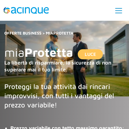
OFFERTE BUSINESS
MIA
PROTETTA
mia
Protetta
LUCE
La libertà di risparmiare, la sicurezza di non
superare mai il tuo limite.
Proteggi la tua attività dai rincari
improvvisi, con tutti i vantaggi del
prezzo variabile!
Prezzo variabile con tetto massimo garantito: