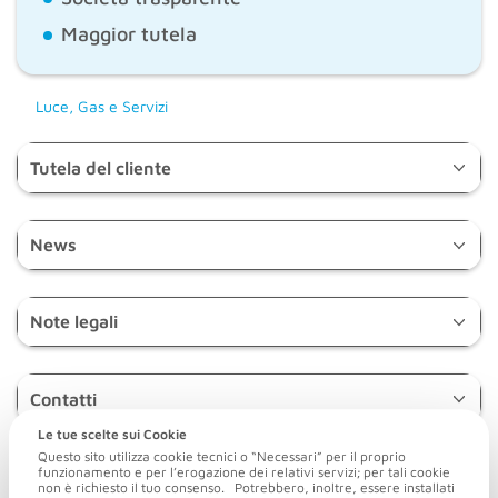
Maggior tutela
Luce, Gas e Servizi
Tutela del cliente
News
Note legali
Contatti
Le tue scelte sui Cookie
Questo sito utilizza cookie tecnici o “Necessari” per il proprio
Acinque Energia S.r.l.
funzionamento e per l’erogazione dei relativi servizi; per tali cookie
Sede legale: Via Giovanni Amendola, 4 - 23900 Lecco (LC)
non è richiesto il tuo consenso. Potrebbero, inoltre, essere installati
Sede amministrativa: Via Pietro Stazzi, 2 - 22100 Como (CO)