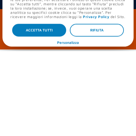
su “Accetta tutti”, mentre cliccando sul tasto “Rifiuta” precludi
la loro installazione; se, invece, vuoi operare una scelta
analitica su specifici cookie clicca su “Personalizza”. Per
Scegli
mia
Protetta
: per te fino a 40€
di
1
ricevere maggiori informazioni leggi la
Privacy Policy
del Sito.
vantaggi su luce e gas
ACCETTA TUTTI
RIFIUTA
ATTIVALA ORA
Personalizza
Desideri metterti al riparo dalle oscillazioni del
mercato?
mia
Protetta
unisce il meglio del prezzo
variabile alla sicurezza di un tetto massimo.
Risparmi quando i prezzi scendono, sei
protetto quando salgono.