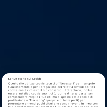
Mettiti al sicuro dagli
Le tue scelte sui Cookie
Questo sito utilizza cookie tecnici o “Necessari” per il proprio
aumenti di prezzo
funzionamento e per l’erogazione dei relativi servizi; per tali
cookie non è richiesto il tuo consenso. Potrebbero, inoltre,
dell’energia.
essere installati cookie analitici (propri e di terza parte) per
comprendere meglio il tuo utilizzo di questo sito e cookie di
profilazione o “Marketing” (propri e di terze parti) per
presentare annunci pubblicitari che siano rilevanti in linea con
le tue preferenze; Per accettare l’utilizzo di questi cookie clicca